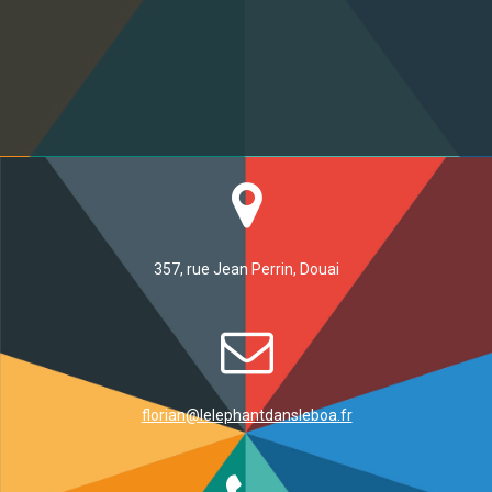
357, rue Jean Perrin, Douai
florian@lelephantdansleboa.fr